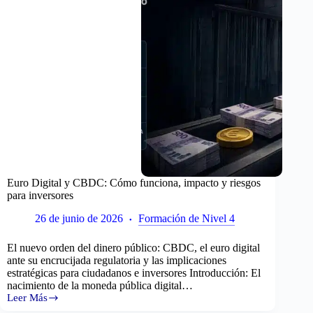
No
Puedes
Hacer
Euro Digital y CBDC: Cómo funciona, impacto y riesgos
para inversores
26 de junio de 2026
Formación de Nivel 4
El nuevo orden del dinero público: CBDC, el euro digital
ante su encrucijada regulatoria y las implicaciones
estratégicas para ciudadanos e inversores Introducción: El
nacimiento de la moneda pública digital…
Leer Más
Euro