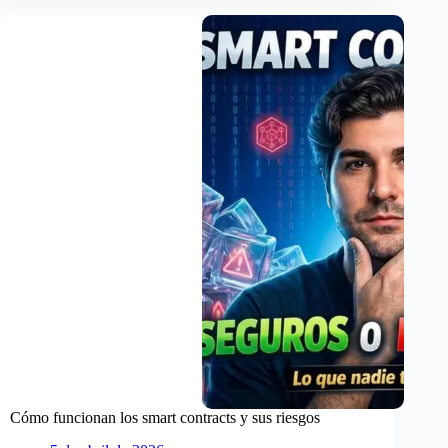
qué
son
y
para
qué
sirven
más
allá
del
arte
Cómo funcionan los smart contracts y sus riesgos