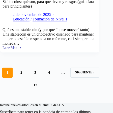
Stablecoins: qué son, para qué sirven y riesgos (guía clara
para principiantes)
2 de noviembre de 2025
Educación
/
Formación de Nivel 1
Qué es una stablecoin (y por qué “no se mueve” tanto)
Una stablecoin es un criptoactivo diseñado para mantener
un precio estable respecto a un referente, casi siempre una
moneda…
Leer Más
Stablecoins:
qué
son,
para
qué
sirven
1
2
3
4
…
SIGUIENTE
y
riesgos
(guía
17
clara
para
principiantes)
Recibe nuevos artículos en tu email GRATIS
Suscríbete para tener en la bandeja de entrada los últimos