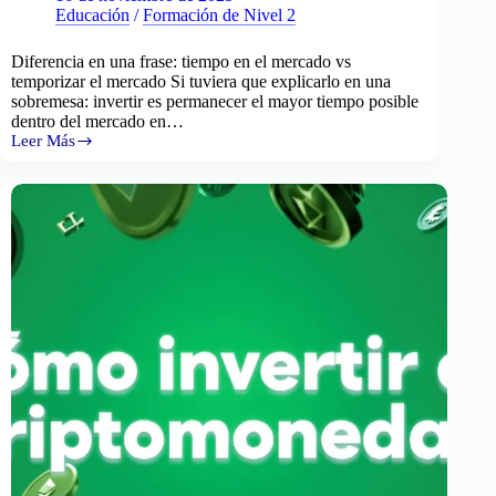
Educación
/
Formación de Nivel 2
Diferencia en una frase: tiempo en el mercado vs
temporizar el mercado Si tuviera que explicarlo en una
sobremesa: invertir es permanecer el mayor tiempo posible
dentro del mercado en…
Leer Más
Invertir
vs
hacer
trading:
qué
los
diferencia