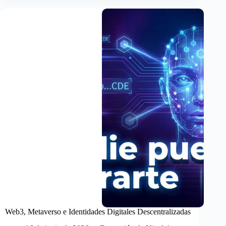
Digital
y
CBDC:
Cómo
funciona,
impacto
y
riesgos
para
inversores
Web3, Metaverso e Identidades Digitales Descentralizadas