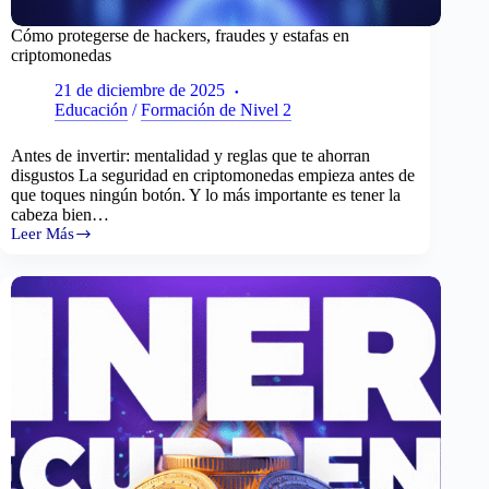
Cómo protegerse de hackers, fraudes y estafas en
criptomonedas
21 de diciembre de 2025
Educación
/
Formación de Nivel 2
Antes de invertir: mentalidad y reglas que te ahorran
disgustos La seguridad en criptomonedas empieza antes de
que toques ningún botón. Y lo más importante es tener la
cabeza bien…
Leer Más
Cómo
protegerse
de
hackers,
fraudes
y
estafas
en
criptomonedas