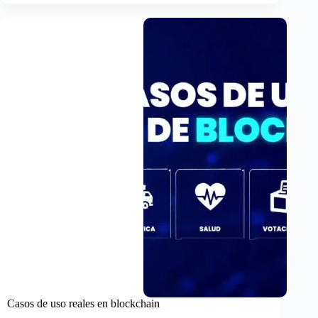
en
el
Mercado
Cripto:
El
Motor
Invisible
que
Define
tus
Inversiones
Casos de uso reales en blockchain