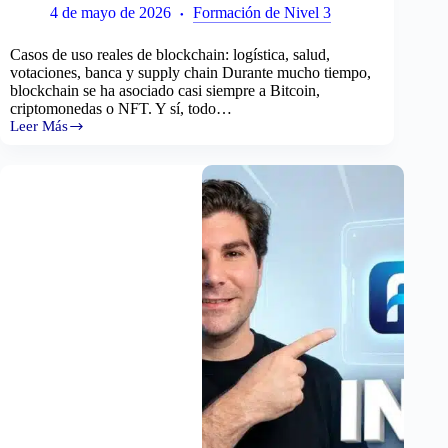
4 de mayo de 2026
Formación de Nivel 3
Casos de uso reales de blockchain: logística, salud,
votaciones, banca y supply chain Durante mucho tiempo,
blockchain se ha asociado casi siempre a Bitcoin,
criptomonedas o NFT. Y sí, todo…
Leer Más
Casos
de
uso
reales
en
blockchain