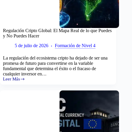
Regulación Cripto Global: El Mapa Real de lo que Puedes
y No Puedes Hacer
5 de julio de 2026
Formación de Nivel 4
La regulación del ecosistema cripto ha dejado de ser una
promesa de futuro para convertirse en la variable
fundamental que determina el éxito o el fracaso de
cualquier inversor en…
Leer Más
Regulación
Cripto
Global:
El
Mapa
Real
de
lo
que
Puedes
y