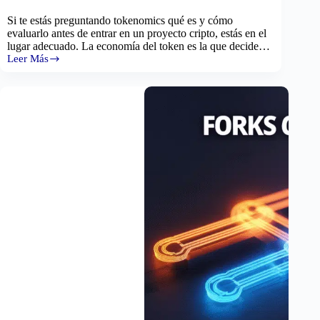
Si te estás preguntando tokenomics qué es y cómo
evaluarlo antes de entrar en un proyecto cripto, estás en el
lugar adecuado. La economía del token es la que decide…
Leer Más
Tokenomics:
qué
es,
cómo
evaluarlo
y
cómo
cambia
según
el
tipo
de
proyecto