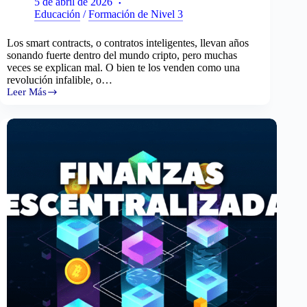
5 de abril de 2026
Educación
/
Formación de Nivel 3
Los smart contracts, o contratos inteligentes, llevan años
sonando fuerte dentro del mundo cripto, pero muchas
veces se explican mal. O bien te los venden como una
revolución infalible, o…
Leer Más
Cómo
funcionan
los
smart
contracts
y
sus
riesgos