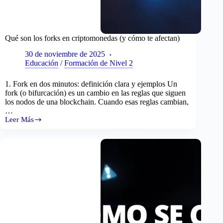
Qué son los forks en criptomonedas (y cómo te afectan)
30 de noviembre de 2025
Educación
/
Formación de Nivel 2
1. Fork en dos minutos: definición clara y ejemplos Un
fork (o bifurcación) es un cambio en las reglas que siguen
los nodos de una blockchain. Cuando esas reglas cambian,
…
Leer Más
Qué
son
los
forks
en
criptomonedas
(y
cómo
te
afectan)