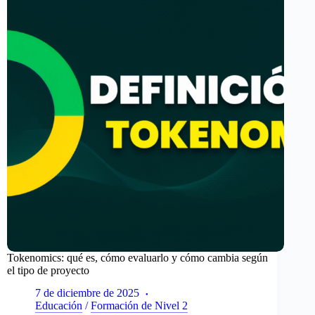
criptomonedas:
lo
que
he
aprendido
Tokenomics: qué es, cómo evaluarlo y cómo cambia según
el tipo de proyecto
7 de diciembre de 2025
Educación
/
Formación de Nivel 2