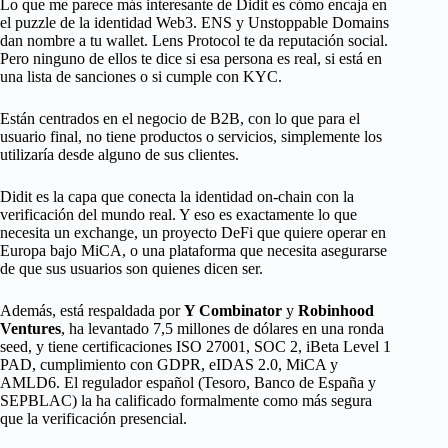
Lo que me parece más interesante de Didit es cómo encaja en
el puzzle de la identidad Web3. ENS y Unstoppable Domains
dan nombre a tu wallet. Lens Protocol te da reputación social.
Pero ninguno de ellos te dice si esa persona es real, si está en
una lista de sanciones o si cumple con KYC.
Están centrados en el negocio de B2B, con lo que para el
usuario final, no tiene productos o servicios, simplemente los
utilizaría desde alguno de sus clientes.
Didit es la capa que conecta la identidad on-chain con la
verificación del mundo real. Y eso es exactamente lo que
necesita un exchange, un proyecto DeFi que quiere operar en
Europa bajo MiCA, o una plataforma que necesita asegurarse
de que sus usuarios son quienes dicen ser.
Además, está respaldada por
Y Combinator
y
Robinhood
Ventures
, ha levantado 7,5 millones de dólares en una ronda
seed, y tiene certificaciones ISO 27001, SOC 2, iBeta Level 1
PAD, cumplimiento con GDPR, eIDAS 2.0, MiCA y
AMLD6. El regulador español (Tesoro, Banco de España y
SEPBLAC) la ha calificado formalmente como más segura
que la verificación presencial.