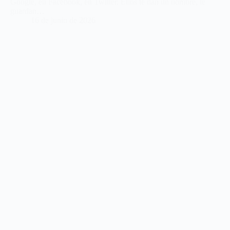
Google, en Facebook, en Twitter. Ellos te dan un nombre, te
guardan…
16 de junio de 2026