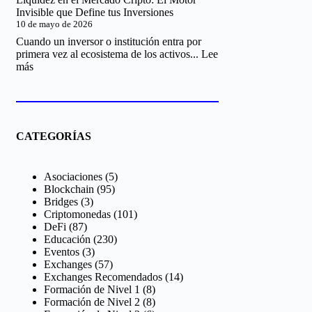
fundamental
Invisible que Define tus Inversiones
vs
10 de mayo de 2026
análisis
técnico
Cuando un inversor o institución entra por
en
primera vez al ecosistema de los activos...
Lee
cripto:
:
más
guía
Liquidez
completa
en
el
Mercado
Cripto:
CATEGORÍAS
El
Motor
Invisible
Asociaciones
(5)
que
Blockchain
(95)
Define
Bridges
(3)
tus
Criptomonedas
(101)
Inversiones
DeFi
(87)
Educación
(230)
Eventos
(3)
Exchanges
(57)
Exchanges Recomendados
(14)
Formación de Nivel 1
(8)
Formación de Nivel 2
(8)