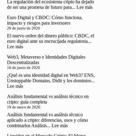
La regulación del ecosistema cripto ha dejado
:
de ser una promesa de futuro para...
Lee más
Regulación
Euro Digital y CBDC: Cómo funciona,
Cripto
impacto y riesgos para inversores
Global:
26 de junio de 2026
El
Mapa
El nuevo orden del dinero público: CBDC, el
Real
euro digital ante su encrucijada regulatoria...
de
:
Lee más
lo
Euro
que
Web3, Metaverso e Identidades Digitales
Digital
Puedes
Descentralizadas
y
y
16 de junio de 2026
CBDC:
No
Cómo
¿Qué es una identidad digital en Web3? ENS,
Puedes
funciona,
Unstoppable Domains, Didit y los dominios...
Hacer
impacto
:
Lee más
y
Web3,
riesgos
Análisis fundamental vs análisis técnico en
Metaverso
para
cripto: guía completa
e
inversores
19 de mayo de 2026
Identidades
Digitales
Análisis fundamental vs análisis técnico
Descentralizadas
aplicado a cripto: diferencias, usos y cómo
:
combinarlos Análisis...
Lee más
Análisis
Liquidez en el Mercado Cripto: El Motor