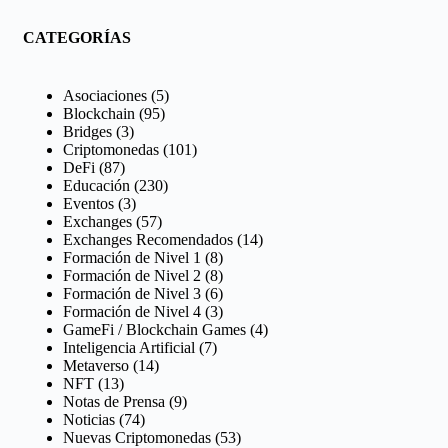
Mercado
Cripto:
CATEGORÍAS
El
Motor
Invisible
Asociaciones
(5)
que
Blockchain
(95)
Define
Bridges
(3)
tus
Criptomonedas
(101)
Inversiones
DeFi
(87)
Educación
(230)
Eventos
(3)
Exchanges
(57)
Exchanges Recomendados
(14)
Formación de Nivel 1
(8)
Formación de Nivel 2
(8)
Formación de Nivel 3
(6)
Formación de Nivel 4
(3)
GameFi / Blockchain Games
(4)
Inteligencia Artificial
(7)
Metaverso
(14)
NFT
(13)
Notas de Prensa
(9)
Noticias
(74)
Nuevas Criptomonedas
(53)