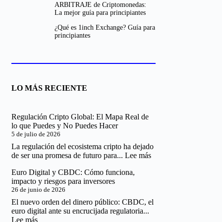
ARBITRAJE de Criptomonedas:
La mejor guía para principiantes
¿Qué es 1inch Exchange? Guía para
principiantes
LO MÁS RECIENTE
Regulación Cripto Global: El Mapa Real de
lo que Puedes y No Puedes Hacer
5 de julio de 2026
La regulación del ecosistema cripto ha dejado
:
de ser una promesa de futuro para...
Lee más
Regulación
Euro Digital y CBDC: Cómo funciona,
Cripto
impacto y riesgos para inversores
Global:
26 de junio de 2026
El
Mapa
El nuevo orden del dinero público: CBDC, el
Real
euro digital ante su encrucijada regulatoria...
de
:
Lee más