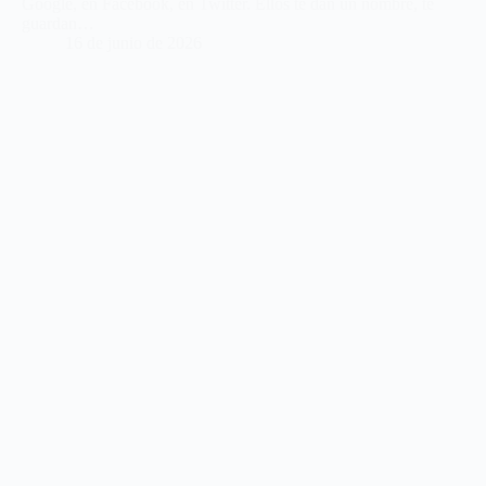
Google, en Facebook, en Twitter. Ellos te dan un nombre, te
guardan…
16 de junio de 2026