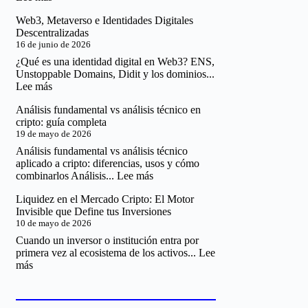
lo
Euro
que
Web3, Metaverso e Identidades Digitales
Digital
Puedes
Descentralizadas
y
y
16 de junio de 2026
CBDC:
No
Cómo
¿Qué es una identidad digital en Web3? ENS,
Puedes
funciona,
Unstoppable Domains, Didit y los dominios...
Hacer
impacto
:
Lee más
y
Web3,
riesgos
Análisis fundamental vs análisis técnico en
Metaverso
para
cripto: guía completa
e
inversores
19 de mayo de 2026
Identidades
Digitales
Análisis fundamental vs análisis técnico
Descentralizadas
aplicado a cripto: diferencias, usos y cómo
:
combinarlos Análisis...
Lee más
Análisis
Liquidez en el Mercado Cripto: El Motor
fundamental
Invisible que Define tus Inversiones
vs
10 de mayo de 2026
análisis
técnico
Cuando un inversor o institución entra por
en
primera vez al ecosistema de los activos...
Lee
cripto:
:
más
guía
Liquidez
completa
en
el