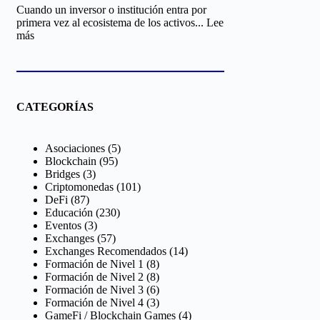
técnico
Cuando un inversor o institución entra por
en
primera vez al ecosistema de los activos...
Lee
cripto:
:
más
guía
Liquidez
completa
en
el
Mercado
Cripto:
CATEGORÍAS
El
Motor
Invisible
Asociaciones
(5)
que
Blockchain
(95)
Define
Bridges
(3)
tus
Criptomonedas
(101)
Inversiones
DeFi
(87)
Educación
(230)
Eventos
(3)
Exchanges
(57)
Exchanges Recomendados
(14)
Formación de Nivel 1
(8)
Formación de Nivel 2
(8)
Formación de Nivel 3
(6)
Formación de Nivel 4
(3)
GameFi / Blockchain Games
(4)