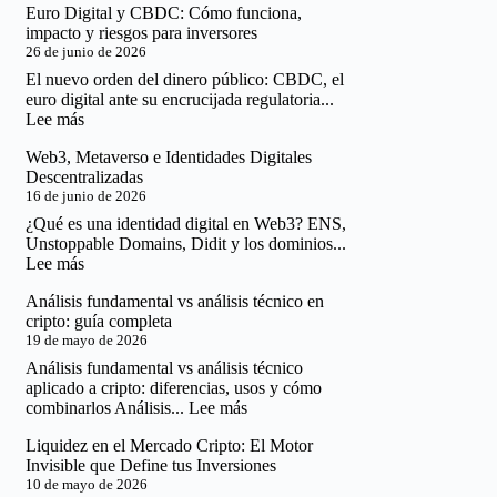
Euro Digital y CBDC: Cómo funciona,
Cripto
impacto y riesgos para inversores
Global:
26 de junio de 2026
El
Mapa
El nuevo orden del dinero público: CBDC, el
Real
euro digital ante su encrucijada regulatoria...
de
:
Lee más
lo
Euro
que
Web3, Metaverso e Identidades Digitales
Digital
Puedes
Descentralizadas
y
y
16 de junio de 2026
CBDC:
No
Cómo
¿Qué es una identidad digital en Web3? ENS,
Puedes
funciona,
Unstoppable Domains, Didit y los dominios...
Hacer
impacto
:
Lee más
y
Web3,
riesgos
Análisis fundamental vs análisis técnico en
Metaverso
para
cripto: guía completa
e
inversores
19 de mayo de 2026
Identidades
Digitales
Análisis fundamental vs análisis técnico
Descentralizadas
aplicado a cripto: diferencias, usos y cómo
:
combinarlos Análisis...
Lee más
Análisis
Liquidez en el Mercado Cripto: El Motor
fundamental
Invisible que Define tus Inversiones
vs
10 de mayo de 2026
análisis