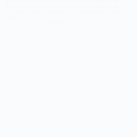
pobreza? Criptomonedas contra la pobreza: el potencial de
una tecnología disruptiva. La pobreza es un problema global
que afecta a millones de personas en todo el mundo. Según
el Banco Mundial, en…
29 de octubre de 2024