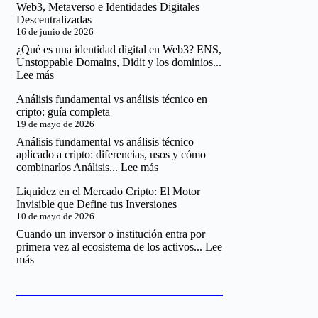
que
Web3, Metaverso e Identidades Digitales
Digital
Puedes
Descentralizadas
y
y
16 de junio de 2026
CBDC:
No
Cómo
¿Qué es una identidad digital en Web3? ENS,
Puedes
funciona,
Unstoppable Domains, Didit y los dominios...
Hacer
impacto
:
Lee más
y
Web3,
riesgos
Análisis fundamental vs análisis técnico en
Metaverso
para
cripto: guía completa
e
inversores
19 de mayo de 2026
Identidades
Digitales
Análisis fundamental vs análisis técnico
Descentralizadas
aplicado a cripto: diferencias, usos y cómo
:
combinarlos Análisis...
Lee más
Análisis
Liquidez en el Mercado Cripto: El Motor
fundamental
Invisible que Define tus Inversiones
vs
10 de mayo de 2026
análisis
técnico
Cuando un inversor o institución entra por
en
primera vez al ecosistema de los activos...
Lee
cripto:
:
más
guía
Liquidez
completa
en
el
Mercado