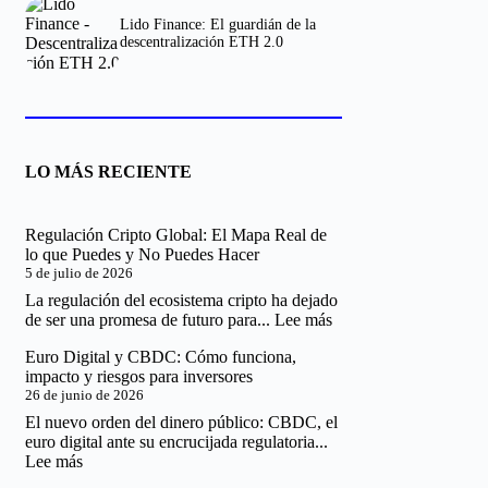
Lido Finance: El guardián de la
descentralización ETH 2.0
LO MÁS RECIENTE
Regulación Cripto Global: El Mapa Real de
lo que Puedes y No Puedes Hacer
5 de julio de 2026
La regulación del ecosistema cripto ha dejado
:
de ser una promesa de futuro para...
Lee más
Regulación
Euro Digital y CBDC: Cómo funciona,
Cripto
impacto y riesgos para inversores
Global:
26 de junio de 2026
El
Mapa
El nuevo orden del dinero público: CBDC, el
Real
euro digital ante su encrucijada regulatoria...
de
:
Lee más
lo
Euro